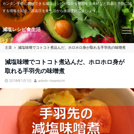
カンタン手軽に調理できる減塩レシピや塩分を排出する食材など高血圧予防に関
する情報を紹介。高血圧を食生活から改善予防しましょう。
Menu
減塩レシピ食生活
主菜
減塩味噌でコトコト煮込んだ、ホロホロ身が取れる手羽先の味噌煮
減塩味噌でコトコト煮込んだ、ホロホロ身が
取れる手羽先の味噌煮
2018年1月1日
admin-imamichi