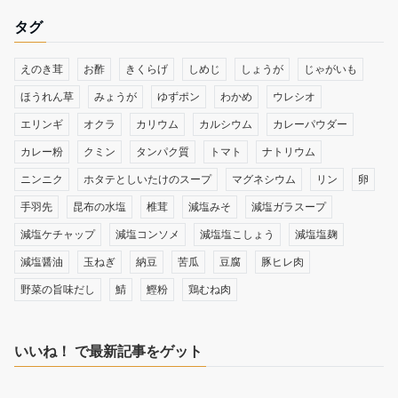
タグ
えのき茸
お酢
きくらげ
しめじ
しょうが
じゃがいも
ほうれん草
みょうが
ゆずポン
わかめ
ウレシオ
エリンギ
オクラ
カリウム
カルシウム
カレーパウダー
カレー粉
クミン
タンパク質
トマト
ナトリウム
ニンニク
ホタテとしいたけのスープ
マグネシウム
リン
卵
手羽先
昆布の水塩
椎茸
減塩みそ
減塩ガラスープ
減塩ケチャップ
減塩コンソメ
減塩塩こしょう
減塩塩麹
減塩醤油
玉ねぎ
納豆
苦瓜
豆腐
豚ヒレ肉
野菜の旨味だし
鯖
鰹粉
鶏むね肉
いいね！ で最新記事をゲット