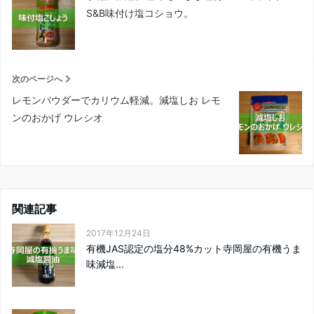
S&B味付け塩コショウ。
次のページへ
レモンパウダーでカリウム軽減。減塩しお レモ
ンのおかげ ウレシオ
関連記事
2017年12月24日
有機JAS認定の塩分48%カット寺岡屋の有機うま
味減塩...