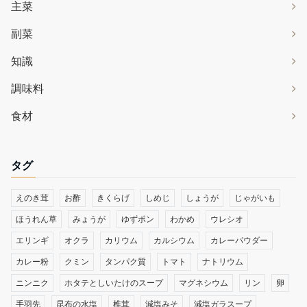
主菜
副菜
知識
調味料
食材
タグ
えのき茸
お酢
きくらげ
しめじ
しょうが
じゃがいも
ほうれん草
みょうが
ゆずポン
わかめ
ウレシオ
エリンギ
オクラ
カリウム
カルシウム
カレーパウダー
カレー粉
クミン
タンパク質
トマト
ナトリウム
ニンニク
ホタテとしいたけのスープ
マグネシウム
リン
卵
手羽先
昆布の水塩
椎茸
減塩みそ
減塩ガラスープ