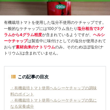
有機栽培トマトを使用した塩分不使用のケチャップです。
一般的なケチャップには100グラム当たり
塩分相当で3グ
ラムから4グラム程度
が含まれているようですが、
ヘルシ
ーケチャップ
は製造中に味付けとしての塩分が使用されて
おらず
素材由来のナトリウム
のみ。そのためほぼ塩分(ナ
トリウム)は含まれていません。
この記事の目次
・有機栽培トマト使用ヘルシーケチャップの調味
料のポイント
・有機栽培トマト使用ヘルシーケチャップの気に
なる栄養成分