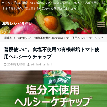
カンタン手軽に調理できる減塩レシピや塩分を排出する食材など高血圧予防に関
する情報を紹介。高血圧を食生活から改善予防しましょう。
Menu
減塩レシピ食生活
調味料
普段使いに。食塩不使用の有機栽培トマト使用ヘルシーケチャップ
普段使いに。食塩不使用の有機栽培トマト使
用ヘルシーケチャップ
2018年1月5日
admin-imamichi